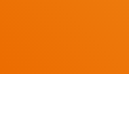
OUR SERVICE
私たちは地域のみな
サント
一緒に歩む会社です